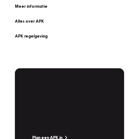
Meer informatie
Alles over APK
APK regelgeving
APK Keuring bij
Vakgarage!
Is het weer tijd voor de jaarlijkse APK? Ga
snel naar Vakgarage bij u in de buurt, en ga
zonder zorgen de weg op!
Plan een APK in