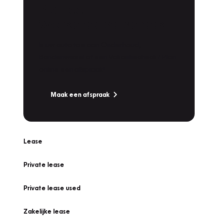
Plan een
Werkplaatsafspraak
Is uw auto toe aan Onderhoud,
Bandenwissel of een Vakantiecheck? Plan
online een afspraak!
Maak een afspraak
Lease
Private lease
Private lease used
Zakelijke lease