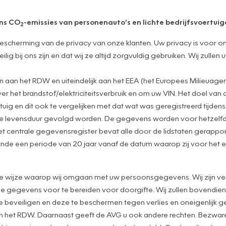
ens CO
-emissies van personenauto’s en lichte bedrijfsvoertuige
2
escherming van de privacy van onze klanten. Uw privacy is voor o
g bij ons zijn en dat wij ze altijd zorgvuldig gebruiken. Wij zulle
an het RDW en uiteindelijk aan het EEA (het Europees Milieuagen
het brandstof/elektriciteitsverbruik en om uw VIN. Het doel van 
tuig en dit ook te vergelijken met dat wat was geregistreerd tijde
de levensduur gevolgd worden. De gegevens worden voor hetzelfd
t centrale gegevensregister bevat alle door de lidstaten gerapp
nde een periode van 20 jaar vanaf de datum waarop zij voor het e
de wijze waarop wij omgaan met uw persoonsgegevens. Wij zijn ver
gegevens voor te bereiden voor doorgifte. Wij zullen bovendien a
eveiligen en deze te beschermen tegen verlies en oneigenlijk geb
an het RDW. Daarnaast geeft de AVG u ook andere rechten. Bezwaren