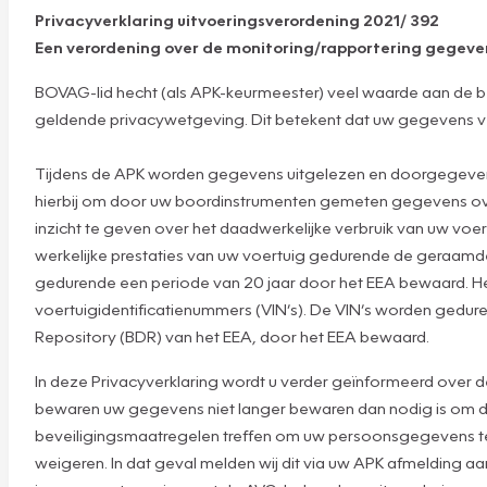
Privacyverklaring uitvoeringsverordening 2021/ 392
Een verordening over de monitoring/rapportering gegev
BOVAG-lid hecht (als APK-keurmeester) veel waarde aan de b
geldende privacywetgeving. Dit betekent dat uw gegevens veili
Tijdens de APK worden gegevens uitgelezen en doorgegeven a
hierbij om door uw boordinstrumenten gemeten gegevens over 
inzicht te geven over het daadwerkelijke verbruik van uw voer
werkelijke prestaties van uw voertuig gedurende de geraam
gedurende een periode van 20 jaar door het EEA bewaard. He
voertuigidentificatienummers (VIN’s). De VIN’s worden gedure
Repository (BDR) van het EEA, door het EEA bewaard.
In deze Privacyverklaring wordt u verder geïnformeerd over 
bewaren uw gegevens niet langer bewaren dan nodig is om de 
beveiligingsmaatregelen treffen om uw persoonsgegevens te b
weigeren. In dat geval melden wij dit via uw APK afmelding a