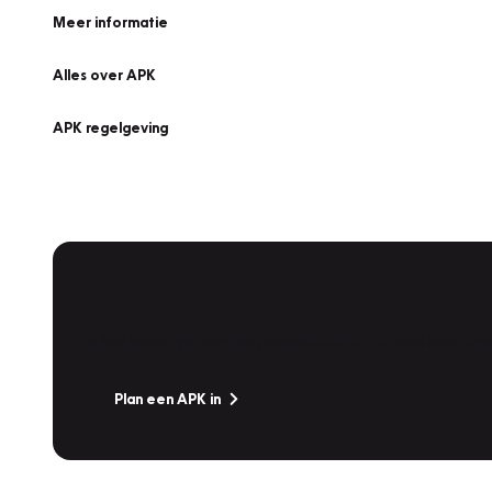
Meer informatie
Alles over APK
APK regelgeving
APK Keuring bij Vakgarage!
Is het weer tijd voor de jaarlijkse APK? Ga snel naar V
Plan een APK in