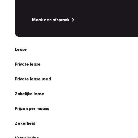
Is uw auto toe aan Onderhoud, Bandenwissel of een Va
Maak een afspraak
Lease
Private lease
Private lease used
Zakelijke lease
Prijzen per maand
Zekerheid