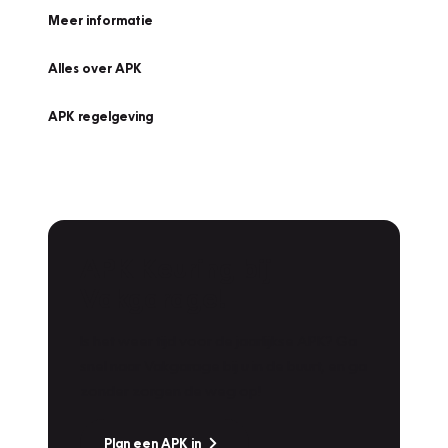
Meer informatie
Alles over APK
APK regelgeving
APK Keuring bij
Vakgarage!
Is het weer tijd voor de jaarlijkse APK? Ga
snel naar Vakgarage bij u in de buurt, en ga
zonder zorgen de weg op!
Plan een APK in