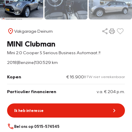
Vakgarage Deinum
MINI Clubman
Mini 2.0 Cooper S Serious Business Automaat..!!
2018
|
Benzine
|
130.529 km
Kopen
€ 16.900
BTW niet verrekenbaar
Particulier financieren
v.a. € 204 p.m.
Ik heb interesse
Bel ons op 0515-574545