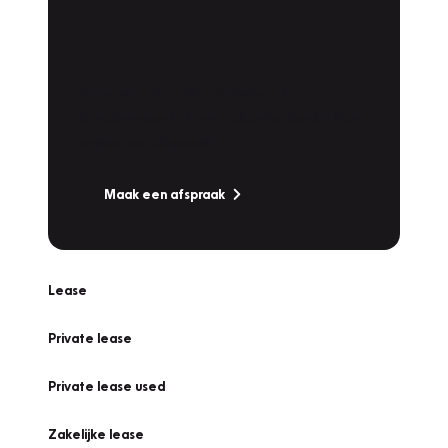
Plan een
Werkplaatsafspraak
Is uw auto toe aan Onderhoud,
Bandenwissel of een Vakantiecheck? Plan
online een afspraak!
Maak een afspraak
Lease
Private lease
Private lease used
Zakelijke lease