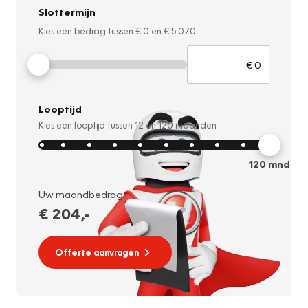
Slottermijn
Kies een bedrag tussen
€ 0
en
€ 5.070
Looptijd
Kies een looptijd tussen
12
en
120
maanden
120
mnd
Uw maandbedrag:
€ 204
,-
Offerte aanvragen